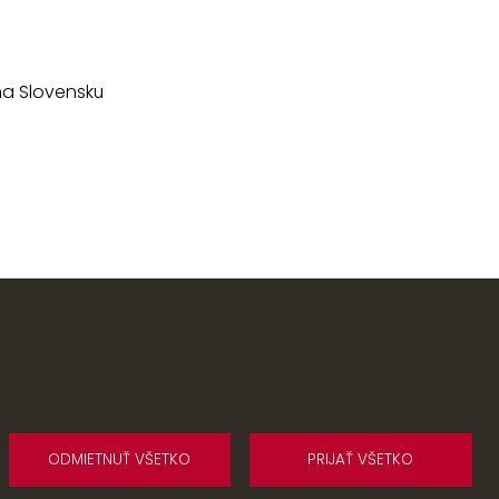
na Slovensku
ODMIETNUŤ VŠETKO
PRIJAŤ VŠETKO