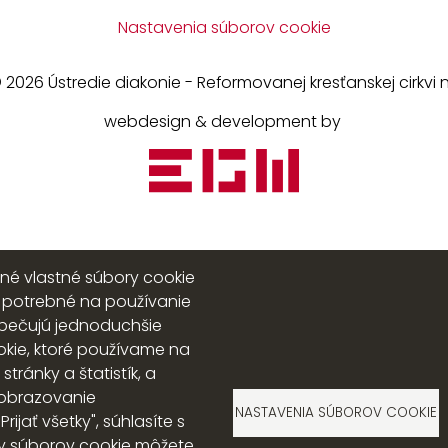
Nastavenia súborov cookie
 2026 Ústredie diakonie - Reformovanej kresťanskej cirkvi 
webdesign & development by
ané vlastné súbory cookie
sú potrebné na používanie
zpečujú jednoduchšie
okie, ktoré používame na
ránky a štatistík, a
zobrazovanie
NASTAVENIA SÚBOROV COOKIE
ijať všetky", súhlasíte s
py súborov cookie môžete