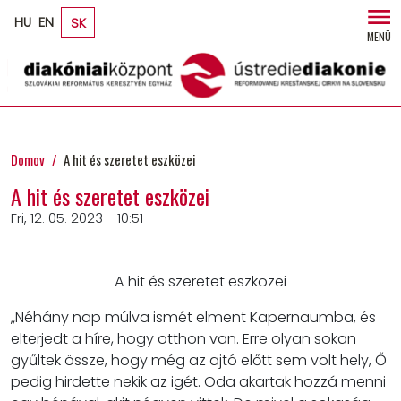
Skip to main content
HU
EN
SK
MENÜ
Domov
A hit és szeretet eszközei
A hit és szeretet eszközei
Fri, 12. 05. 2023 - 10:51
A hit és szeretet eszközei
„Néhány nap múlva ismét elment Kapernaumba, és
elterjedt a híre, hogy otthon van. Erre olyan sokan
gyűltek össze, hogy még az ajtó előtt sem volt hely, Ő
pedig hirdette nekik az igét. Oda akartak hozzá menni