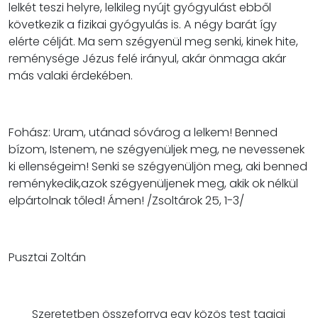
lelkét teszi helyre, lelkileg nyújt gyógyulást ebből
következik a fizikai gyógyulás is. A négy barát így
elérte célját. Ma sem szégyenül meg senki, kinek hite,
reménysége Jézus felé irányul, akár önmaga akár
más valaki érdekében.
Fohász: Uram, utánad sóvárog a lelkem! Benned
bízom, Istenem, ne szégyenüljek meg, ne nevessenek
ki ellenségeim! Senki se szégyenüljön meg, aki benned
reménykedik,azok szégyenüljenek meg, akik ok nélkül
elpártolnak tőled! Ámen! /Zsoltárok 25, 1-3/
Pusztai Zoltán
Szeretetben összeforrva egy közös test tagjai