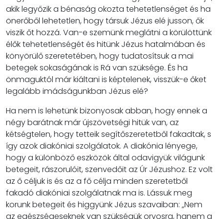
akik legyőzik a bénaság okozta tehetetlenséget és ha
önerőből lehetetlen, hogy társuk Jézus elé jusson, ők
viszik őt hozzá. Van-e szemünk meglátni a körülöttünk
élők tehetetlenségét és hitünk Jézus hatalmában és
könyörülő szeretetében, hogy tudatosítsuk a mai
betegek sokaságának is Rá van szüksége. És ha
önmaguktól már kiáltani is képtelenek, visszük-e őket
legalább imádságunkban Jézus elé?
Ha nem is lehetünk bizonyosak abban, hogy ennek a
négy barátnak már újszövetségi hitük van, az
kétségtelen, hogy tetteik segítőszeretetből fakadtak, s
így azok diakóniai szolgálatok. A diakónia lényege,
hogy a különböző eszközök által odavigyük világunk
betegeit, rászorulóit, szenvedőit az Úr Jézushoz. Ez volt
az ő céljuk is és az a fő célja minden szeretetből
fakadó diakóniai szolgálatnak ma is. Lássuk meg
korunk betegeit és higgyünk Jézus szavaiban: „Nem
az egészségeseknek van szükségük orvosra, hanem a