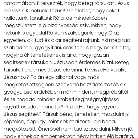
hatalmában. Eltervezték, hogy beteg társukat Jézus
elé viszik. Ki nekünk Jézus? Mert lehet, hogy sokat
hallottunk, tanultunk Róla, de mindeközben
megszületett-e a bizonyosság szívünkben, hogy
nekünk is egyedül Rá van szükségünk, hogy Ő az
egyetlen, aki tud és akar segíteni rajtunk. Aki meg tud
szabadítani, gyógyítani, erősíteni. A négy barát hitte,
hogyha ők tehetetlenek is arra, hogy igazán
segítsenek társukon, Jézusban érdemes bízni. Beteg
társukat érdemes Jézus elé vinni. Te viszel-e valakit
Jézushoz? Talán egy alkohol vagy más
megkötözöttségben szenvedő hozzádtartozót, aki
gyógyulása érdekében már mindent megpróbáltál
és te magad minden emberi segítségnyújtással
együtt csődöt mondtál? Hiszed-e hogy egyedül
Jézus segíthet? Társuk béna, tehetetlen, mozdulni is
képtelen, éppúgy, mint sok mai testi-lelki béna,
megkötözött. Önerőből nem tud szabadulni. Milyen jó,
hogy ennek az embernek van négy hitben élő barátja,