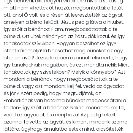
egy bénával, akit négyen vittek. De mivel a sokaság
miatt nem vihették őt hozzá, megbontották a tetőt
ott, ahol Ő volt, és a résen át leeresztették az ágyat,
amelyen a béna feküdt. Jézus pedig látva a hitüket,
így szólt a bénához: Fiam, megbocsáttattak a te
bűneid. Ott ültek néhányan az írástudók közül, és így
tanakodtak szívükben: Hogyan beszélhet ez így?
Istent káromolja! Ki bocsáthat meg bűnöket az egy
Istenen kívül? Jézus lelkében azonnal felismerte, hogy
így tanakodnak magukban, és ezt mondta nekik: Miért
tanakodtok így szívetekben? Melyik a könnyebb? Azt
mondani a bénának, hogy megbocsátattak a te
bűneid, vagy azt mondani: kelj fel, vedd az ágyadat
és járj? Azért pedig, hogy megtudjátok, az
Emberfiának van hatalma bűnöket megbocsátani a
földön- így szólt a bénához: Neked mondom, kelj fel,
vedd az ágyadat, és menj haza! Az pedig felkelt
azonnal felvette az ágyát, és kiment mindenki szeme
láttára, úgyhogy ámulatba estek mind, dicsőítették