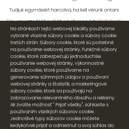
Tudjuk egymásért harcolva, ha kell vérünk ontani.
Úgy szerette földi nyáját, s halt meg értünk jó Urunk,
Na stránkach tejto webovej lokality používame
Fájna Néki látva minket, hogy szeretni nem tudunk.
vybrané vlastné súbory cookie a súbory cookie
tretích strán: Súbory cookie, ktoré sú potrebné
/RÉ 395,2/
na používanie webovej stránky, funkčné súbory
cookie, ktoré zabezpečujú jednoduchšie
používanie webovej stránky, výkonnostné
súbory cookie, ktoré používame na
generovanie súhrnných údajov o používaní
webovej stránky a štatistík, a marketingové
súbory cookie, ktoré sa používajú na
zobrazovanie relevantného obsahu a reklamy.
Ak zvolíte možnosť " Prijať všetky", súhlasíte s
používaním všetkých súborov cookie.
Jednotlivé typy súborov cookie môžete
Nastavenia súborov cookie
kedykoľvek prijať a odmietnuť a svoj súhlas do