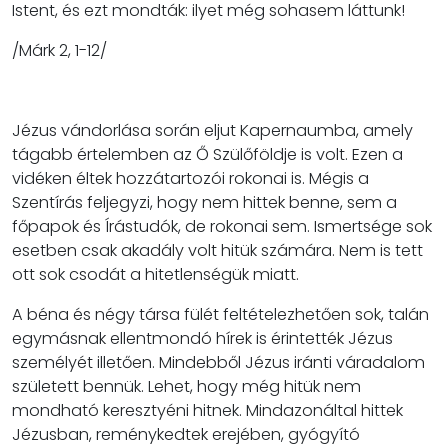
Istent, és ezt mondták: ilyet még sohasem láttunk!
/Márk 2, 1-12/
Jézus vándorlása során eljut Kapernaumba, amely
tágabb értelemben az Ő Szülőföldje is volt. Ezen a
vidéken éltek hozzátartozói rokonai is. Mégis a
Szentírás feljegyzi, hogy nem hittek benne, sem a
főpapok és Írástudók, de rokonai sem. Ismertsége sok
esetben csak akadály volt hitük számára. Nem is tett
ott sok csodát a hitetlenségük miatt.
A béna és négy társa fülét feltételezhetően sok, talán
egymásnak ellentmondó hírek is érintették Jézus
személyét illetően. Mindebből Jézus iránti váradalom
született bennük. Lehet, hogy még hitük nem
mondható keresztyéni hitnek. Mindazonáltal hittek
Jézusban, reménykedtek erejében, gyógyító