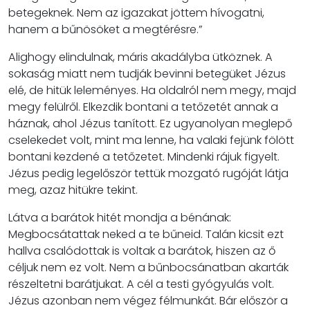
betegeknek. Nem az igazakat jöttem hívogatni,
hanem a bűnösöket a megtérésre.”
Alighogy elindulnak, máris akadályba ütköznek. A
sokaság miatt nem tudják bevinni betegüket Jézus
elé, de hitük leleményes. Ha oldalról nem megy, majd
megy felülről. Elkezdik bontani a tetőzetét annak a
háznak, ahol Jézus tanított. Ez ugyanolyan meglepő
cselekedet volt, mint ma lenne, ha valaki fejünk fölött
bontani kezdené a tetőzetet. Mindenki rájuk figyelt.
Jézus pedig legelőször tettük mozgató rugóját látja
meg, azaz hitükre tekint.
Látva a barátok hitét mondja a bénának:
Megbocsátattak neked a te bűneid. Talán kicsit ezt
hallva csalódottak is voltak a barátok, hiszen az ő
céljuk nem ez volt. Nem a bűnbocsánatban akarták
részeltetni barátjukat. A cél a testi gyógyulás volt.
Jézus azonban nem végez félmunkát. Bár először a