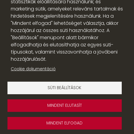
statisztikák előállítására használunk; és
A gyűjtés augusztus végéig tart.
marketing sütik, amelyeket releváns tartalmak és
hirdetések megjelenítésére használunk. Ha a
"Mindent elfogad" lehetőséget választja, akkor
hozzájárul az összes süti használatához. A
"Beállítások" menüpont alatt bármikor
elfogadhatja és elutasíthatja az egyes süti-
típusokat, valamint visszavonhatja a jövőbeni
hozzájárulását.
Süti beállítások
Cookie dokumentáció
Copyright © 2026 Diakóniai Központ - Szlovákiai
Református Egyház
SÜTI BEÁLLÍTÁSOK
webdesign & development by
MINDENT ELUTASÍT
MINDENT ELFOGAD