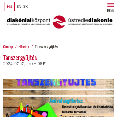
Ugrás a tartalomra
HU
EN
SK
MENÜ
Címlap
Híreink
Tanszergyűjtés
Tanszergyűjtés
2024. 07. 17., sze – 08:51