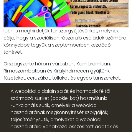
Idén is meghirdetjük tanszergyűjtésünket, melynek
célja, hogy a szociálisan rászoruló családok számára
könnyebbé tegyük a szeptemberben kezdődő
tanévet.
Országszerte három városban, Komáromban,
Rimaszombatban és Királyhelmecen gyűjtünk
füzeteket, ceruzákat, tollakat és egyéb tanszereket,
valamint használt, de még jó állapotban lévő
A weboldal oldalain saját és harmadik féltől
iskolatáskákat rászoruló gyermekek számára. Fontos,
származó sütiket (cookie-kat) használunk:
hogy a felajánlott tárgyak tiszták és használhatók
Funkcionális sütik, amelyek a weboldal
legyenek.
használatának megkönnyítését szolgálják;
Felhívásunkra lehetséges támogatandó félként is
teljesítménysütik, amelyeket a weboldal
jelentkezni.
használatára vonatkozó összesített adatok és