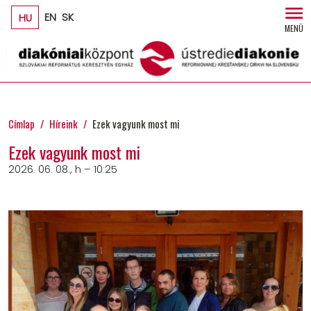
Ugrás a tartalomra
HU
EN
SK
MENÜ
Címlap
Híreink
Ezek vagyunk most mi
Ezek vagyunk most mi
2026. 06. 08., h – 10:25