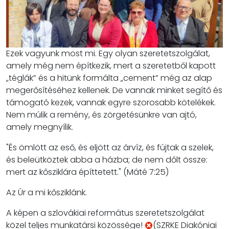
Ezek vagyunk most mi. Egy olyan szeretetszolgálat,
amely még nem építkezik, mert a szeretetből kapott
„téglák” és a hitünk formálta „cement” még az alap
megerősítéséhez kellenek. De vannak minket segítő és
támogató kezek, vannak egyre szorosabb kötelékek.
Nem múlik a remény, és zörgetésünkre van ajtó,
amely megnyílik.
"És ömlött az eső, és eljött az árvíz, és fújtak a szelek,
és beleütköztek abba a házba; de nem dőlt össze:
mert az kősziklára építtetett." (Máté 7:25)
Az Úr a mi kősziklánk.
A képen a szlovákiai református szeretetszolgálat
közel teljes munkatársi közössége!
(SZRKE Diakóniai